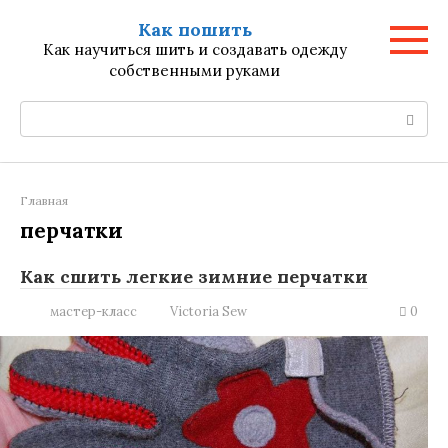
Перейти
Как пошить
к
Как научиться шить и создавать одежду
контенту
собственными руками
Поиск:
Главная
перчатки
Как сшить легкие зимние перчатки
мастер-класс
Victoria Sew
0