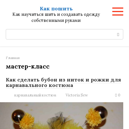
Перейти
Как пошить
к
Как научиться шить и создавать одежду
контенту
собственными руками
Поиск:
Главная
мастер-класс
Как сделать бубон из ниток и рожки для
карнавального костюма
карнавальный костюм
Victoria Sew
0